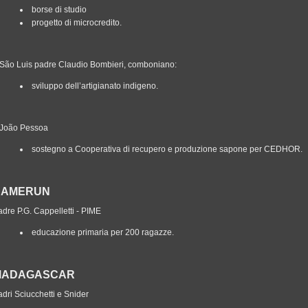
borse di studio
progetto di microcredito.
 São Luis padre Claudio Bombieri, comboniano:
sviluppo dell’artigianato indigeno.
 João Pessoa
sostegno a Cooperativa di recupero e produzione sapone per CEDHOR.
CAMERUN
dre P.G. Cappelletti - PIME
educazione primaria per 200 ragazze.
MADAGASCAR
dri Sciucchetti e Snider