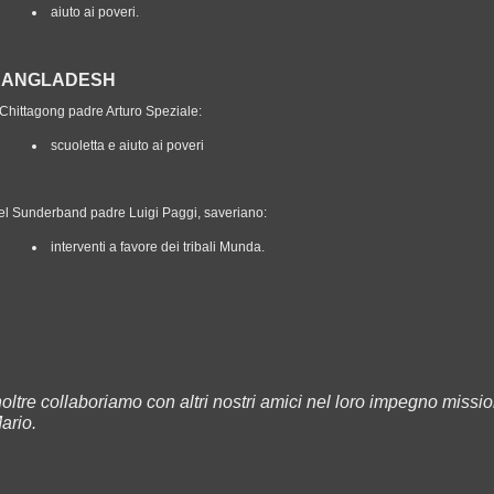
aiuto ai poveri.
BANGLADESH
 Chittagong padre Arturo Speziale:
scuoletta e aiuto ai poveri
el Sunderband padre Luigi Paggi, saveriano:
interventi a favore dei tribali Munda.
noltre collaboriamo con altri nostri amici nel loro impegno missi
ario.