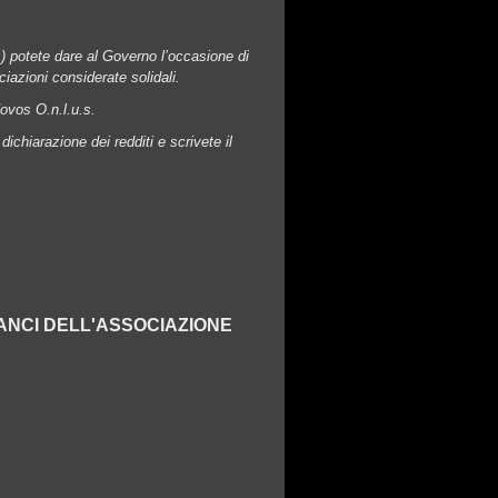
s) potete dare al Governo l’occasione di
ciazioni considerate solidali.
Novos O.n.l.u.s.
ichiarazione dei redditi e scrivete il
LANCI DELL'ASSOCIAZIONE