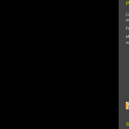
P
C
r
F
M
n
S