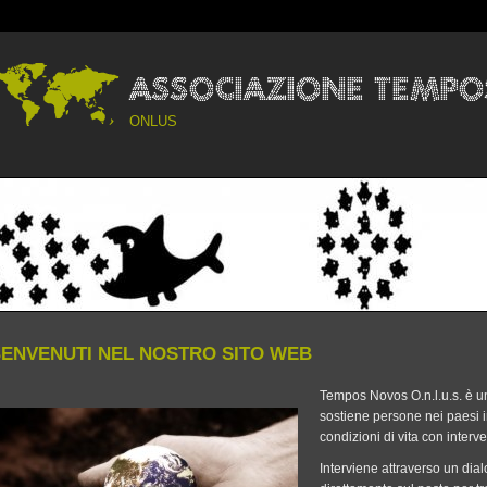
ONLUS
ENVENUTI NEL NOSTRO SITO WEB
Tempos Novos O.n.l.u.s. è u
sostiene persone nei paesi in
condizioni di vita con interven
Interviene attraverso un dial