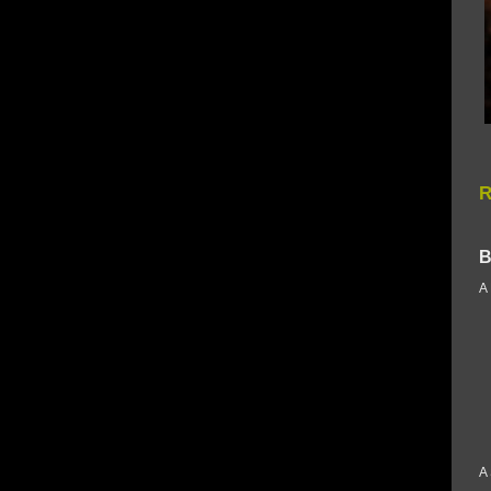
R
B
A
A