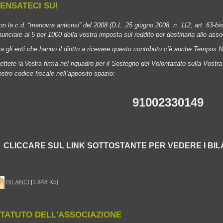
ENSATECI SU!
on la c.d. “manovra anticrisi” del 2008 (D.L. 25 giugno 2008, n. 112, art. 63-bi
inunciare al 5 per 1000 della vostra imposta sul reddito per destinarla alle asso
ra gli enti che hanno il diritto a ricevere questo contributo c’è anche Tempos 
ettete
firma nel riquadro per il Sostegno del Volontariato sulla Vostra d
la Vostra
ostro codice fiscale nell’apposito spazio:
91002330149
CLICCARE SUL LINK SOTTOSTANTE PER VEDERE I BI
BILANCI
[1.848 Kb]
TATUTO DELL'ASSOCIAZIONE